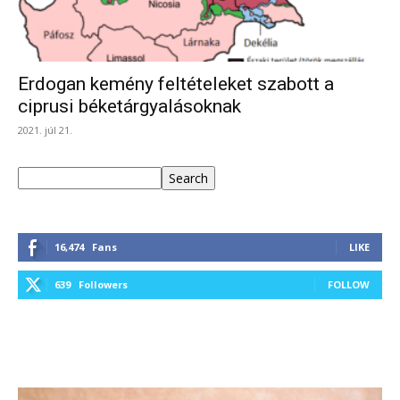
Erdogan kemény feltételeket szabott a
ciprusi béketárgyalásoknak
2021. júl 21.
Keresés
Search
16,474
Fans
LIKE
639
Followers
FOLLOW