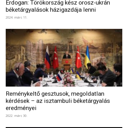
Erdogan: Törökország kész orosz-ukrán
béketárgyalások házigazdája lenni
2024. márc 11.
Reménykeltő gesztusok, megoldatlan
kérdések – az isztambuli béketárgyalás
eredményei
2022. márc 30.