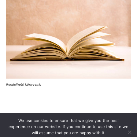
Rendelhető könyveink
Támogasd a Türkinfót!
Kiadványaink
Médiaajánlat
We use cookies to ensure that we give you the best
Impresszum
Adatkezelési Tájékoztató
ÁSZF
Alapítvány
experience on our website. If you continue to use this site we
will assume that you are happy with it.
Rólunk
Kapcsolat