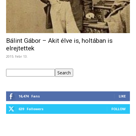
Bálint Gábor – Akit élve is, holtában is
elrejtettek
2015. febr 13.
Keresés
Search
16,474
Fans
LIKE
639
Followers
FOLLOW