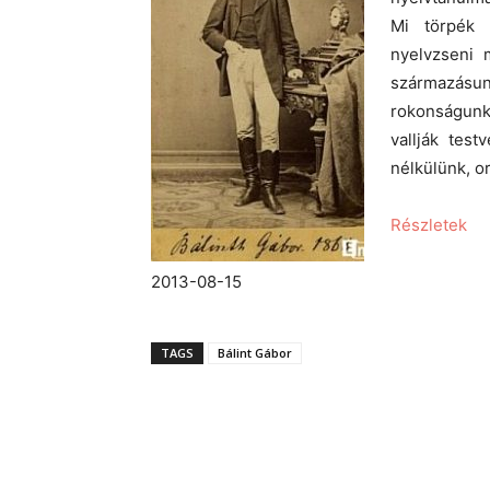
Mi törpék 
nyelvzseni 
származásu
rokonságunka
vallják tes
nélkülünk, or
Részletek
2013-08-15
TAGS
Bálint Gábor