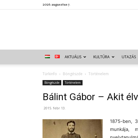
2026. augusztus 7.
AKTUÁLIS
KULTÚRA
UTAZÁS
Türkinfo
Böngészde
Történelem
Böngészde
Történelem
Bálint Gábor – Akit élve
2015. febr 13.
1875-ben, 3
munkája, 
nyelvtanulm