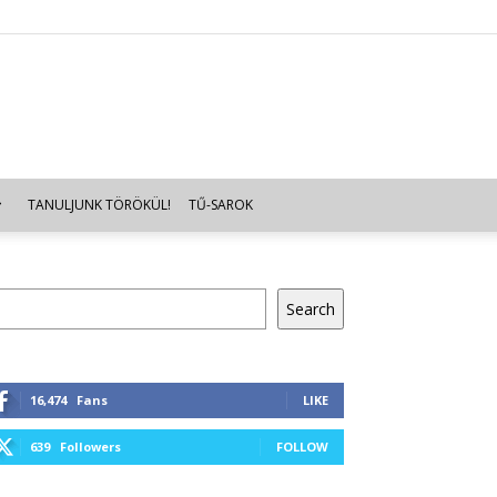
TANULJUNK TÖRÖKÜL!
TŰ-SAROK
resés
Search
16,474
Fans
LIKE
639
Followers
FOLLOW