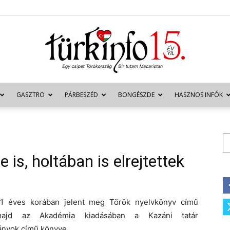
GASZTRO
PÁRBESZÉD
BÖNGÉSZDE
HASZNOS INFÓK
Türkinfo
Ke
 is, holtában is elrejtettek
1 éves korában jelent meg Török nyelvkönyv című
majd az Akadémia kiadásában a Kazáni tatár
ányok című könyve.