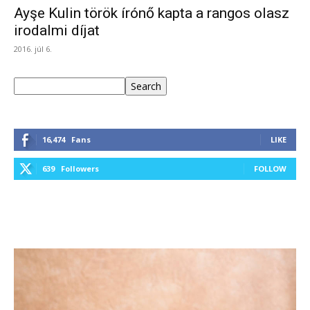
Ayşe Kulin török írónő kapta a rangos olasz
irodalmi díjat
2016. júl 6.
Keresés
Search
16,474
Fans
LIKE
639
Followers
FOLLOW