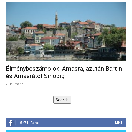
Élménybeszámolók: Amasra, azután Bartin
és Amasrától Sinopig
2015. márc 1.
Keresés
Search
16,474
Fans
LIKE