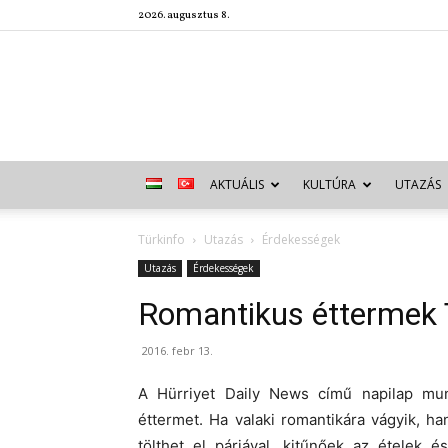
2026. augusztus 8.
AKTUÁLIS
KULTÚRA
UTAZÁS
Türkinfo
Utazás
Érdekességek
Utazás
Érdekességek
Romantikus éttermek
2016. febr 13.
A Hürriyet Daily News című napilap munk
éttermet. Ha valaki romantikára vágyik, ha
tölthet el párjával, kitűnőek az ételek 