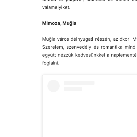
valamelyiket.
Mimoza, Muğla
Muğla város délnyugati részén, az ókori My
Szerelem, szenvedély és romantika mind m
együtt nézzük kedvesünkkel a naplementét,
foglalni.