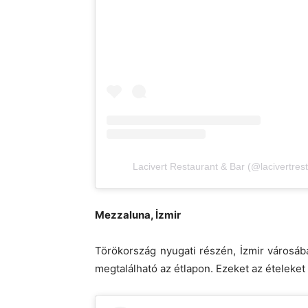
Lacivert Restaurant & Bar (@lacivertrest
Mezzaluna, İzmir
Törökország nyugati részén, İzmir városában
megtalálható az étlapon. Ezeket az ételeket 