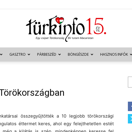
GASZTRO
PÁRBESZÉD
BÖNGÉSZDE
HASZNOS INFÓK
Türkinfo
Ke
 Törökországban
atársai összegyűjtötték a 10 legjobb törökországi
ngulatos éttermet keres, ahol egy felejthetetlen estét
és még a kilátás is szép, mindenképpen keresse fel