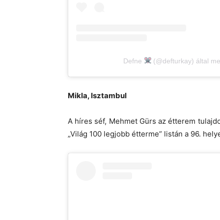
Defne
(@defturkay) által me
Mikla, Isztambul
A híres séf, Mehmet Gürs az étterem tulajdo
„Világ 100 legjobb étterme” listán a 96. hel