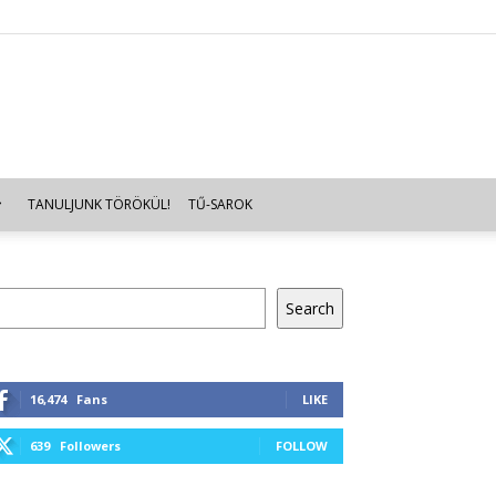
TANULJUNK TÖRÖKÜL!
TŰ-SAROK
resés
Search
16,474
Fans
LIKE
639
Followers
FOLLOW