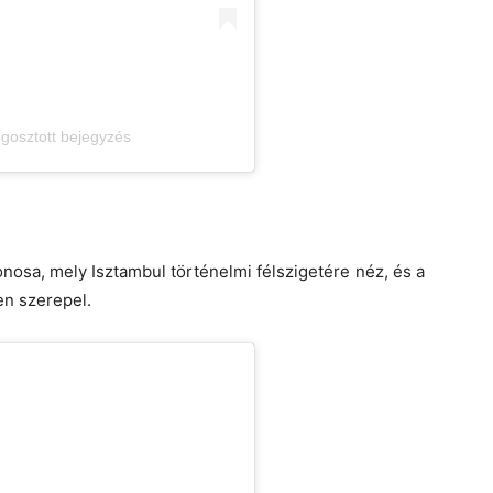
gosztott bejegyzés
nosa, mely Isztambul történelmi félszigetére néz, és a
yen szerepel.