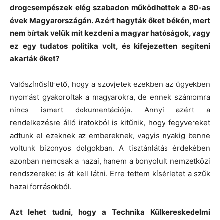
drogcsempészek elég szabadon működhettek a 80-as
évek Magyarországán. Azért hagyták őket békén, mert
nem bírtak velük mit kezdeni a magyar hatóságok, vagy
ez egy tudatos politika volt, és kifejezetten segíteni
akarták őket?
Valószínűsíthető, hogy a szovjetek ezekben az ügyekben
nyomást gyakoroltak a magyarokra, de ennek számomra
nincs ismert dokumentációja. Annyi azért a
rendelkezésre álló iratokból is kitűnik, hogy fegyvereket
adtunk el ezeknek az embereknek, vagyis nyakig benne
voltunk bizonyos dolgokban. A tisztánlátás érdekében
azonban nemcsak a hazai, hanem a bonyolult nemzetközi
rendszereket is át kell látni. Erre tettem kísérletet a szűk
hazai forrásokból.
Azt lehet tudni, hogy a Technika Külkereskedelmi