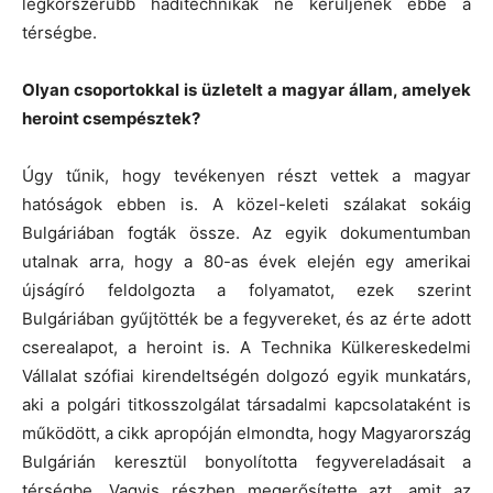
legkorszerűbb haditechnikák ne kerüljenek ebbe a
térségbe.
Olyan csoportokkal is üzletelt a magyar állam, amelyek
heroint csempésztek?
Úgy tűnik, hogy tevékenyen részt vettek a magyar
hatóságok ebben is. A közel-keleti szálakat sokáig
Bulgáriában fogták össze. Az egyik dokumentumban
utalnak arra, hogy a 80-as évek elején egy amerikai
újságíró feldolgozta a folyamatot, ezek szerint
Bulgáriában gyűjtötték be a fegyvereket, és az érte adott
cserealapot, a heroint is. A Technika Külkereskedelmi
Vállalat szófiai kirendeltségén dolgozó egyik munkatárs,
aki a polgári titkosszolgálat társadalmi kapcsolataként is
működött, a cikk apropóján elmondta, hogy Magyarország
Bulgárián keresztül bonyolította fegyvereladásait a
térségbe. Vagyis részben megerősítette azt, amit az