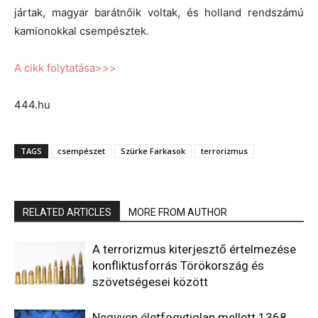
jártak, magyar barátnőik voltak, és holland rendszámú
kamionokkal csempésztek.
A cikk folytatása>>>
444.hu
TAGS
csempészet
Szürke Farkasok
terrorizmus
RELATED ARTICLES
MORE FROM AUTHOR
A terrorizmus kiterjesztő értelmezése
konfliktusforrás Törökország és
szövetségesei között
Negyven életfogytiglan mellett 1368