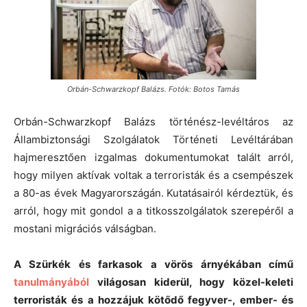
Orbán-Schwarzkopf Balázs. Fotók: Botos Tamás
Orbán-Schwarzkopf Balázs történész-levéltáros az
Állambiztonsági Szolgálatok Történeti Levéltárában
hajmeresztően izgalmas dokumentumokat talált arról,
hogy milyen aktívak voltak a terroristák és a csempészek
a 80-as évek Magyarországán. Kutatásairól kérdeztük, és
arról, hogy mit gondol a a titkosszolgálatok szerepéről a
mostani migrációs válságban.
A Szürkék és farkasok a vörös árnyékában című
tanulmányából
világosan kiderül, hogy közel-keleti
terroristák és a hozzájuk kötődő fegyver-, ember- és