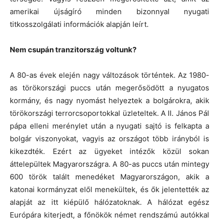
amerikai újságíró minden bizonnyal nyugati
titkosszolgálati információk alapján leírt.
Nem csupán tranzitország voltunk?
A 80-as évek elején nagy változások történtek. Az 1980-
as törökországi puccs után megerősödött a nyugatos
kormány, és nagy nyomást helyeztek a bolgárokra, akik
törökországi terrorcsoportokkal üzleteltek. A II. János Pál
pápa elleni merénylet után a nyugati sajtó is felkapta a
bolgár viszonyokat, vagyis az országot több irányból is
kikezdték. Ezért az ügyeket intézők közül sokan
áttelepültek Magyarországra. A 80-as puccs után mintegy
600 török talált menedéket Magyarországon, akik a
katonai kormányzat elől menekültek, és ők jelentették az
alapját az itt kiépülő hálózatoknak. A hálózat egész
Európára kiterjedt, a főnökök német rendszámú autókkal