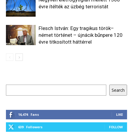
évre ítélték az üzbég terroristát
Flesch István: Egy tragikus török–
német történet – újnácik bűnpere 120
évre titkosított háttérrel
Keresés
Search
16,474
Fans
LIKE
639
Followers
FOLLOW