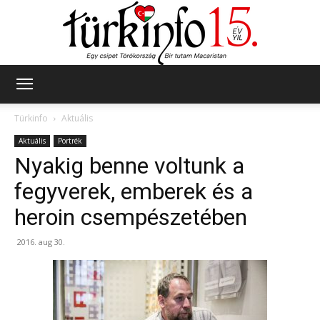
Türkinfo
Türkinfo
Aktuális
Aktuális
Portrék
Nyakig benne voltunk a
fegyverek, emberek és a
heroin csempészetében
2016. aug 30.