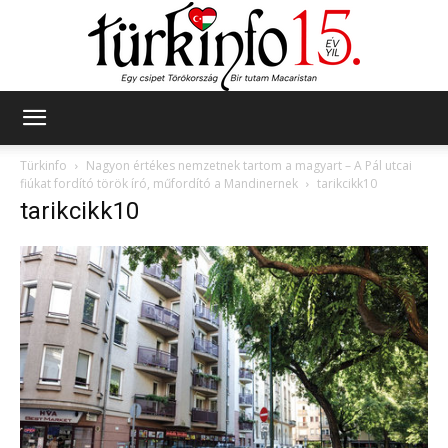
Türkinfo
Türkinfo
Nagyon értékes nemzetnek tartom a magyart – A Pál utcai
fiúkat fordító török író, műfordító a Mandinernek
tarikcikk10
tarikcikk10