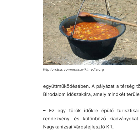
Kép forrása: commons.wikimedia.org
együttműködésében. A pályázat a térség tö
Birodalom időszakára, amely mindkét terület
– Ez egy török időkre épülő turisztikai 
rendezvényi és különböző kiadványokat
Nagykanizsai Városfejlesztő Kft.