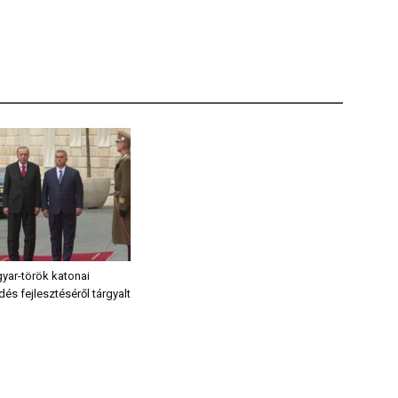
yar-török katonai
s fejlesztéséről tárgyalt