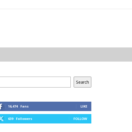
resés
Search
16,474
Fans
LIKE
639
Followers
FOLLOW