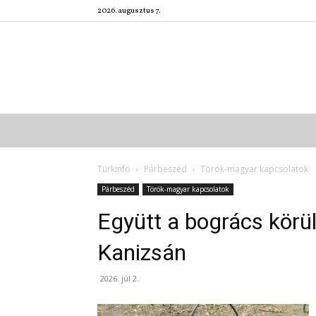
2026. augusztus 7.
Türkinfo
Párbeszéd
Török-magyar kapcsolatok
Párbeszéd
Török-magyar kapcsolatok
Együtt a bogrács körül
Kanizsán
2026. júl 2.