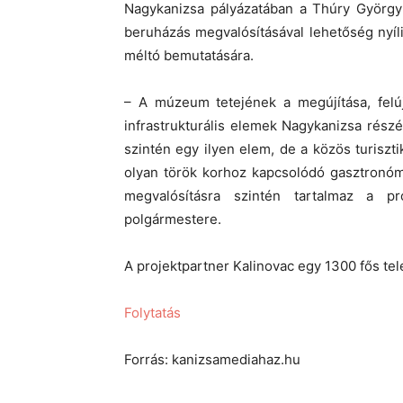
Nagykanizsa pályázatában a Thúry György 
beruházás megvalósításával lehetőség nyíl
méltó bemutatására.
– A múzeum tetejének a megújítása, felúj
infrastrukturális elemek Nagykanizsa részé
szintén egy ilyen elem, de a közös turisztik
olyan török korhoz kapcsolódó gasztronóm
megvalósításra szintén tartalmaz a p
polgármestere.
A projektpartner Kalinovac egy 1300 fős t
Folytatás
Forrás: kanizsamediahaz.hu