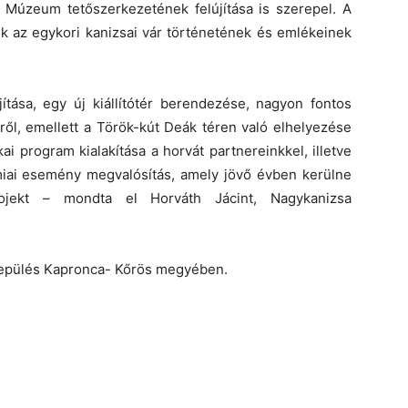
Múzeum tetőszerkezetének felújítása is szerepel. A
ik az egykori kanizsai vár történetének és emlékeinek
ítása, egy új kiállítótér berendezése, nagyon fontos
ről, emellett a Török-kút Deák téren való elhelyezése
ai program kialakítása a horvát partnereinkkel, illetve
iai esemény megvalósítás, amely jövő évben kerülne
rojekt – mondta el Horváth Jácint, Nagykanizsa
elepülés Kapronca- Kőrös megyében.