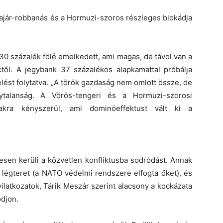
lajár-robbanás és a Hormuzi-szoros részleges blokádja
 30 százalék fölé emelkedett, ami magas, de távol van a
től. A jegybank 37 százalékos alapkamattal próbálja
elést folytatva. „A török gazdaság nem omlott össze, de
ytalanság. A Vörös-tengeri és a Hormuzi-szorosi
akra kényszerül, ami dominóeffektust vált ki a
esen kerüli a közvetlen konfliktusba sodródást. Annak
k légteret (a NATO védelmi rendszere elfogta őket), és
yilatkozatok, Tárik Meszár szerint alacsony a kockázata
djon.