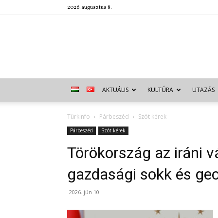
2026. augusztus 8.
AKTUÁLIS
KULTÚRA
UTAZÁS
Türkinfo
Párbeszéd
Szót kérek
Párbeszéd
Szót kérek
Törökország az iráni 
gazdasági sokk és geo
2026. jún 10.