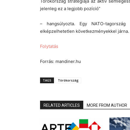
Törökország stratégiája az aktív semlegess
jelenleg ez a legjobb pozíció”
– hangsúlyozta. Egy NATO-tagország k
elképzelhetetlen következményekkel járna.
Folytatás
Forrás: mandiner.hu
TAGS
Törökország
RELATED ARTICLES
MORE FROM AUTHOR