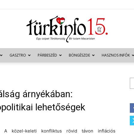
GASZTRO
PÁRBESZÉD
BÖNGÉSZDE
HASZNOS INFÓK
Türkinfo
Ke
válság árnyékában:
politikai lehetőségek
A közel-keleti konfliktus rövid távon inflációs