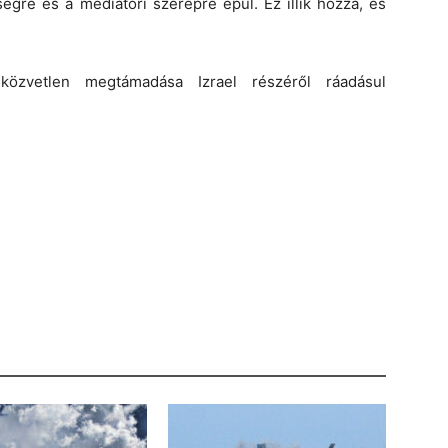
égre és a mediátori szerepre épül. Ez illik hozzá, és
özvetlen megtámadása Izrael részéről ráadásul