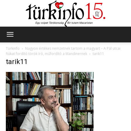
Türkinfo
Türkinfo
Nagyon értékes nemzetnek tartom a magyart – A Pál utcai
fiúkat fordító török író, műfordító a Mandinernek
tarik11
tarik11