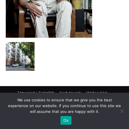
Támogasd a Türkinfót!
Kiadványaink
Médiaajánlat
Impresszum
Adatkezelési Tájékoztató
ÁSZF
Alapítvány
We use cookies to ensure that we give you the best
Rólunk
Kapcsolat
experience on our website. If you continue to use this site we
will assume that you are happy with it.
© Turkinfo.hu 2020
Ok