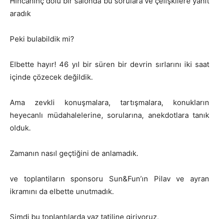
Hıncahınç dolu bir salonda bu sorulara ve çelişkilere yanıt
aradık
Peki bulabildik mi?
Elbette hayır! 46 yıl bir süren bir devrin sırlarını iki saat
içinde çözecek değildik.
Ama zevkli konuşmalara, tartışmalara, konukların
heyecanlı müdahalelerine, sorularına, anekdotlara tanık
olduk.
Zamanın nasıl geçtiğini de anlamadık.
ve toplantiların sponsoru Sun&Fun’ın Pilav ve ayran
ikramını da elbette unutmadık.
Şimdi bu toplantılarda yaz tatiline giriyoruz,