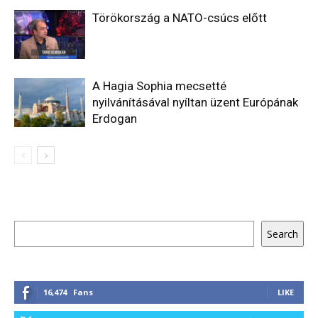
Törökország a NATO-csúcs előtt
A Hagia Sophia mecsetté
nyilvánításával nyíltan üzent Európának
Erdogan
Keresés
Search
16,474
Fans
LIKE