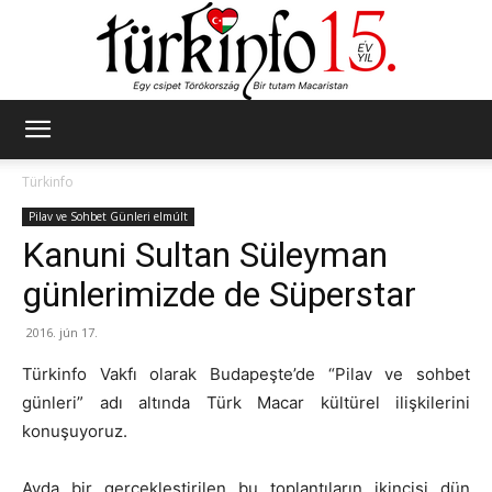
Türkinfo
Türkinfo
Pilav ve Sohbet Günleri elmúlt
Kanuni Sultan Süleyman
günlerimizde de Süperstar
2016. jún 17.
Türkinfo Vakfı olarak Budapeşte’de “Pilav ve sohbet
günleri” adı altında Türk Macar kültürel ilişkilerini
konuşuyoruz.
Ayda bir gerçekleştirilen bu toplantıların ikincisi dün