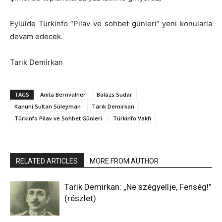
Eylülde Türkinfo “Pilav ve sohbet günleri” yeni konularla
devam edecek.
Tarık Demirkan
TAGS
Anita Bernvalner
Balázs Sudár
Kanuni Sultan Süleyman
Tarık Demirkan
Türkinfo Pilav ve Sohbet Günleri
Türkinfo Vakfı
RELATED ARTICLES
MORE FROM AUTHOR
Tarik Demirkan: „Ne szégyellje, Fenség!”
(részlet)