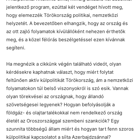
jelentkező program, ezúttal két vendéget hívott meg,
hogy elemezzék Törökország politikai, nemzetközi
helyzetét. A bevezetőben elhangzik, hogy az ország és
az ott zajló folyamatok kívülállóként nehezen érthetők
meg, és a közel félórás beszélgetéssel ezen kívánnak
segíteni.
Ha megnézik a cikkünk végén található videót, olyan
kérdésekre kaphatnak választ, hogy miért folytat
feltűnően aktív külpolitikát Törökország, ám a nemzetközi
folyamatokon túl belső viszonyokról is szó esik. Vannak
olyan törekvései az országnak, hogy állandó
szövetségesei legyenek? Hogyan befolyásolják a
földgáz- és olajtartalékokkal nem rendelkező ország
életét az Oroszországgal szembeni szankciók? Egy
szunnita többségű állam miért és hogyan tart fenn szoros
külpolitikai kapcsolatot a síita Azerbajdzsánnal?