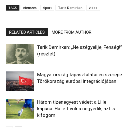
TAGS
elemzés
riport
Tarık Demirkan
video
RELATED ARTICLES
MORE FROM AUTHOR
Tarik Demirkan: „Ne szégyellje, Fenség!”
(részlet)
Magyarország tapasztalatai és szerepe
Törökország európai integrációjában
Három tizenegyest védett a Lille
kapusa: Ha lett volna negyedik, azt is
kifogom