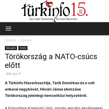
Türkinfo
Türkinfo
Aktuális
Aktuális
Hírek
Törökország a NATO-csúcs
előtt
2022. jún 17.
A Türkinfo főszerkesztője, Tarik Demirkan és a volt
ankarai nagykövet, Hóvári János elemzése
Törökország jelenlegi nemzetközi helyzetéről.
A Külpolitikai Kitekintő című, mindig aktuális kérdésekkel