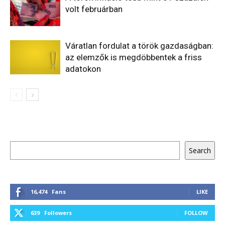
volt februárban
Váratlan fordulat a török gazdaságban:
az elemzők is megdöbbentek a friss
adatokon
Keresés
Search
16,474
Fans
LIKE
639
Followers
FOLLOW