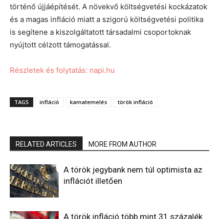
történő újjáépítését. A növekvő költségvetési kockázatok
és a magas infláció miatt a szigorú költségvetési politika
is segítene a kiszolgáltatott társadalmi csoportoknak
nyújtott célzott támogatással.
Részletek és folytatás: napi.hu
TAGS
infláció
kamatemelés
török infláció
RELATED ARTICLES
MORE FROM AUTHOR
A török jegybank nem túl optimista az
inflációt illetően
A török infláció több mint 31 százalék