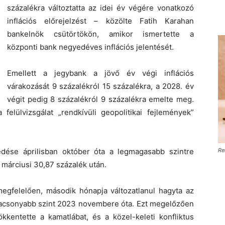
százalékra változtatta az idei év végére vonatkozó
inflációs előrejelzést – közölte Fatih Karahan
bankelnök csütörtökön, amikor ismertette a
központi bank negyedéves inflációs jelentését.
Emellett a jegybank a jövő év végi inflációs
várakozását 9 százalékról 15 százalékra, a 2028. év
végit pedig 8 százalékról 9 százalékra emelte meg.
elülvizsgálat „rendkívüli geopolitikai fejlemények”
dése áprilisban október óta a legmagasabb szintre
Re
a márciusi 30,87 százalék után.
megfelelően, második hónapja változatlanul hagyta az
alacsonyabb szint 2023 novembere óta. Ezt megelőzően
kentette a kamatlábat, és a közel-keleti konfliktus