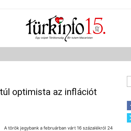
Türkinfo
Ke
úl optimista az inflációt
A török jegybank a februárban várt 16 százalékról 24