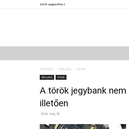
2026. augusztus 7.
Türkinfo
Aktuális
Hírek
Aktuális
Hírek
A török jegybank nem t
illetően
2026. máj 18.