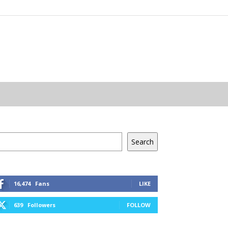
resés
Search
16,474
Fans
LIKE
639
Followers
FOLLOW