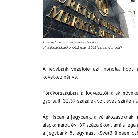
Turkiye Cumhuriyet merkez bankasi
binasi,para,bankonot,2 mart 2012(zaman/Ali unal)
A jegybank vezetője azt mondta, hogy a f
következménye.
Törökországban a fogyasztói árak növeke
gyorsult, 32,37 százalék volt éves szinten 
Áprilisban a jegybank, a várakozásoknak 
alapkamatot, évi 37 százalékon, ami a leg
a jegybank öt egymást követő ülésen csök