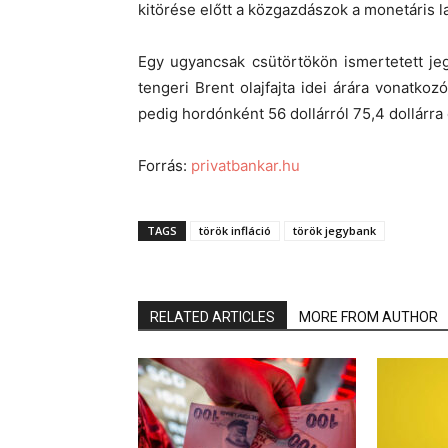
kitörése előtt a közgazdászok a monetáris laz
Egy ugyancsak csütörtökön ismertetett jeg
tengeri Brent olajfajta idei árára vonatkozó
pedig hordónként 56 dollárról 75,4 dollárr
Forrás:
privatbankar.hu
TAGS
török infláció
török jegybank
RELATED ARTICLES
MORE FROM AUTHOR