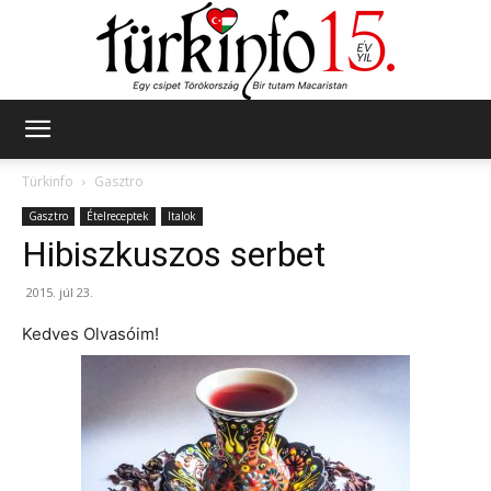
Türkinfo
Türkinfo
Gasztro
Gasztro
Ételreceptek
Italok
Hibiszkuszos serbet
2015. júl 23.
Kedves Olvasóim!