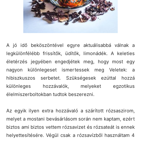
A jó idő beköszöntével egyre aktuálisabbá válnak a
legkülönfélébb frissítők, üdítők, limonádék. A keleties
életérzés jegyében engedjétek meg, hogy most egy
nagyon különlegeset ismertessek meg Veletek: a
hibiszkuszos serbetet. Szükségesek ezúttal hozzá
különleges hozzávalók, melyeket egzotikus
élelmiszerboltokban tudtok beszerezni.
Az egyik ilyen extra hozzávaló a szárított rózsaszirom,
melyet a mostani bevásárlásom során nem kaptam, ezért
biztos ami biztos vettem rózsavizet és rózsateát is ennek
helyettesítésére. Végül csak a rózsavízből használtam 4