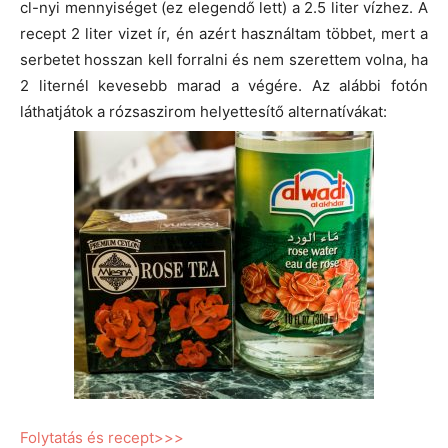
cl-nyi mennyiséget (ez elegendő lett) a 2.5 liter vízhez. A
recept 2 liter vizet ír, én azért használtam többet, mert a
serbetet hosszan kell forralni és nem szerettem volna, ha
2 liternél kevesebb marad a végére. Az alábbi fotón
láthatjátok a rózsaszirom helyettesítő alternatívákat:
Folytatás és recept>>>