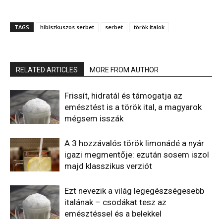
TAGS
hibiszkuszos serbet
serbet
török italok
RELATED ARTICLES
MORE FROM AUTHOR
Frissít, hidratál és támogatja az
emésztést is a török ital, a magyarok
mégsem isszák
A 3 hozzávalós török limonádé a nyár
igazi megmentője: ezután sosem iszol
majd klasszikus verziót
Ezt nevezik a világ legegészségesebb
italának – csodákat tesz az
emésztéssel és a belekkel