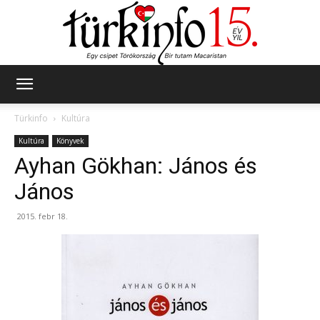
Türkinfo
Türkinfo
Kultúra
Kultúra
Könyvek
Ayhan Gökhan: János és
János
2015. febr 18.