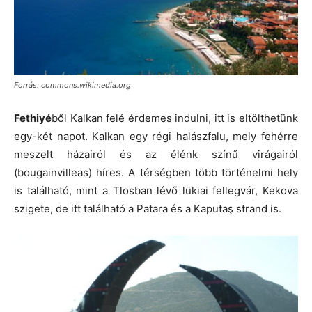
Forrás: commons.wikimedia.org
Fethiyé
ből Kalkan felé érdemes indulni, itt is eltölthetünk
egy-két napot. Kalkan egy régi halászfalu, mely fehérre
meszelt házairól és az élénk színű virágairól
(bougainvilleas) híres. A térségben több történelmi hely
is található, mint a Tlosban lévő lükiai fellegvár, Kekova
szigete, de itt található a Patara és a Kaputaş strand is.