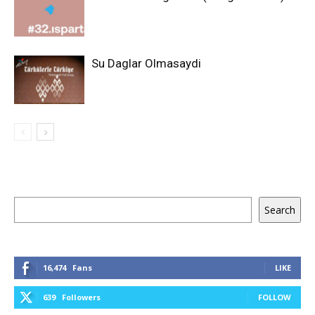
Su Daglar Olmasaydi
Keresés
Search
16,474
Fans
LIKE
639
Followers
FOLLOW