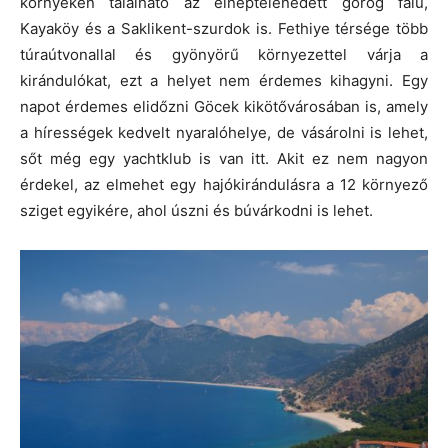
környéken található az elnéptelenedett görög falu,
Kayaköy és a Saklikent-szurdok is. Fethiye térsége több
túraútvonallal és gyönyörű környezettel várja a
kirándulókat, ezt a helyet nem érdemes kihagyni. Egy
napot érdemes elidőzni Göcek kikötővárosában is, amely
a hírességek kedvelt nyaralóhelye, de vásárolni is lehet,
sőt még egy yachtklub is van itt. Akit ez nem nagyon
érdekel, az elmehet egy hajókirándulásra a 12 környező
sziget egyikére, ahol úszni és búvárkodni is lehet.