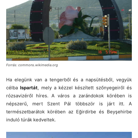
Forrás: commons.wikimedia.org
Ha elegünk van a tengerből és a napsütésből, vegyük
célba
Ispartát
, mely a kézzel készített szőnyegeiről és
rózsavizéről híres. A város a zarándokok körében is
népszerű, mert Szent Pál többször is járt itt. A
természetbarátok körében az Eğirdirbe és Beyşehirbe
induló túrák kedveltek.