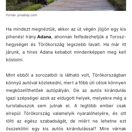
Forrás: pixabay.com
Ha mindezt megnéztük, akkor az út végén jöjjön egy kis
pihenés! Irány
Adana
, ahonnan felfedezhetjük a Torosz-
hegységet és Törökország legszebb tavait. Ha már itt
járunk, a híres Adana kebabot mindenképpen meg kell
kóstolni.
Mint ebből a sorozatból is látható volt, Törökországban
könnyű autóval közlekedni, mert a főbb úti célok könnyen
megközelíthetőek autópályán. De az autós kirándulás
igazi szépségei azok az eldugott helyek, melyekre még a
turistabuszok sem jutnak el. A legtöbb ember csak
elrepül Törökország valamelyik nyaralóhelyére, és ott
tölti az egész szabadságát, de miért ne lehetne ezt
összekötni egy kis autós kirándulással? Mire várnak