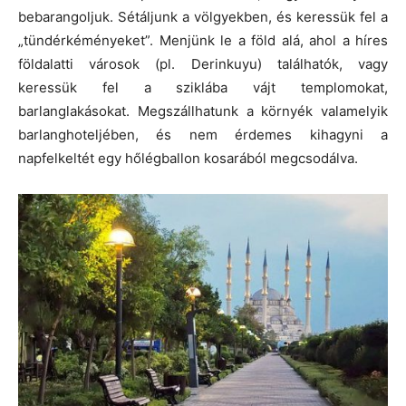
bebarangoljuk. Sétáljunk a völgyekben, és keressük fel a
„tündérkéményeket”. Menjünk le a föld alá, ahol a híres
földalatti városok (pl. Derinkuyu) találhatók, vagy
keressük fel a sziklába vájt templomokat,
barlanglakásokat. Megszállhatunk a környék valamelyik
barlanghoteljében, és nem érdemes kihagyni a
napfelkeltét egy hőlégballon kosarából megcsodálva.