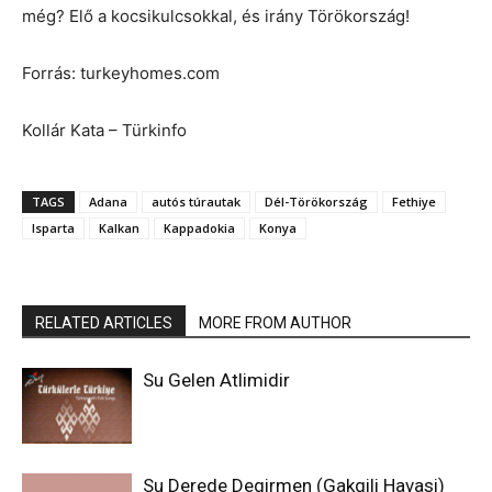
még? Elő a kocsikulcsokkal, és irány Törökország!
Forrás: turkeyhomes.com
Kollár Kata – Türkinfo
TAGS
Adana
autós túrautak
Dél-Törökország
Fethiye
Isparta
Kalkan
Kappadokia
Konya
RELATED ARTICLES
MORE FROM AUTHOR
Su Gelen Atlimidir
Su Derede Degirmen (Gakgili Havasi)