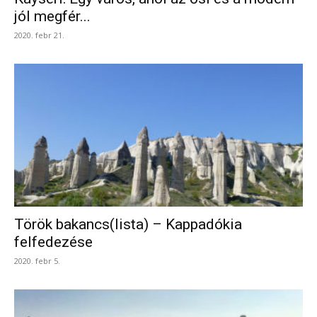
jól megfér...
2020. febr 21.
Török bakancs(lista) – Kappadókia
felfedezése
2020. febr 5.