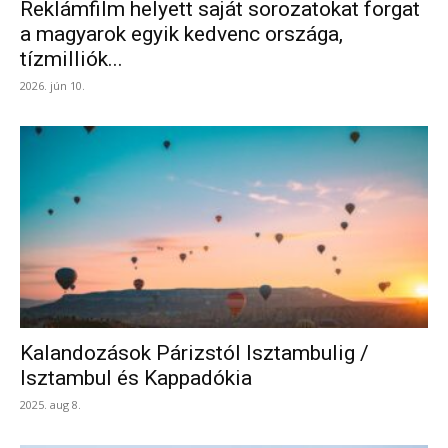
Reklámfilm helyett saját sorozatokat forgat
a magyarok egyik kedvenc országa,
tízmilliók...
2026. jún 10.
Kalandozások Párizstól Isztambulig /
Isztambul és Kappadókia
2025. aug 8.