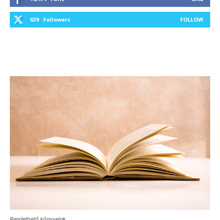
639
Followers
FOLLOW
Rendelhető könyveink