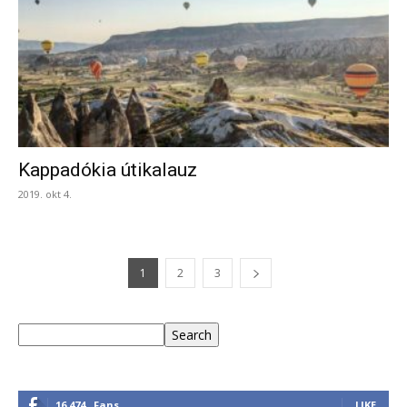
Kappadókia útikalauz
2019. okt 4.
1
2
3
Keresés
Search
16,474
Fans
LIKE