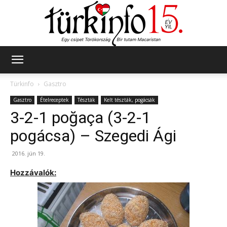
Türkinfo
Türkinfo
Gasztro
Gasztro
Ételreceptek
Tészták
Kelt tészták, pogácsák
3-2-1 poğaça (3-2-1
pogácsa) – Szegedi Ági
2016. jún 19.
Hozzávalók: