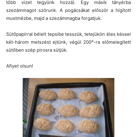
több vizet tegyünk hozzá). Egy másik tányérba
szezámmagot szórunk. A pogácsákat először a hígított
mustmézbe, majd a szezámmagba forgatjuk.
Sütőpapírral bélelt tepsibe tesszük, tetejükön éles késsel
két-három metszést ejtünk, végül 200°-ra előmelegített
sütőben szép pirosra sütjük.
Afiyet olsun!