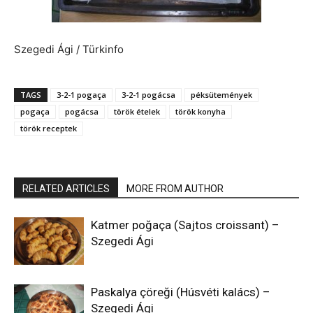
Szegedi Ági / Türkinfo
TAGS
3-2-1 pogaça
3-2-1 pogácsa
péksütemények
pogaça
pogácsa
török ételek
török konyha
török receptek
RELATED ARTICLES
MORE FROM AUTHOR
Katmer poğaça (Sajtos croissant) –
Szegedi Ági
Paskalya çöreği (Húsvéti kalács) –
Szegedi Ági