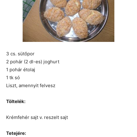
3 cs. sütőpor
2 pohár (2 dl-es) joghurt
1 pohár étolaj
1 tk só
Liszt, amennyit felvesz
Töltelék:
Krémfehér sajt v. reszelt sajt
Tetejére: