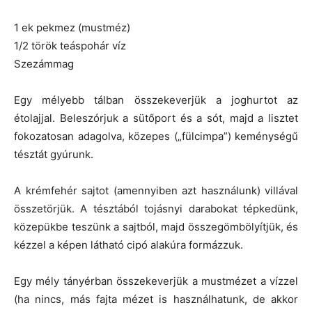
1 ek pekmez (mustméz)
1/2 török teáspohár víz
Szezámmag
Egy mélyebb tálban összekeverjük a joghurtot az
étolajjal. Beleszórjuk a sütőport és a sót, majd a lisztet
fokozatosan adagolva, közepes („fülcimpa”) keménységű
tésztát gyúrunk.
A krémfehér sajtot (amennyiben azt használunk) villával
összetörjük. A tésztából tojásnyi darabokat tépkedünk,
közepükbe teszünk a sajtból, majd összegömbölyítjük, és
kézzel a képen látható cipó alakúra formázzuk.
Egy mély tányérban összekeverjük a mustmézet a vízzel
(ha nincs, más fajta mézet is használhatunk, de akkor