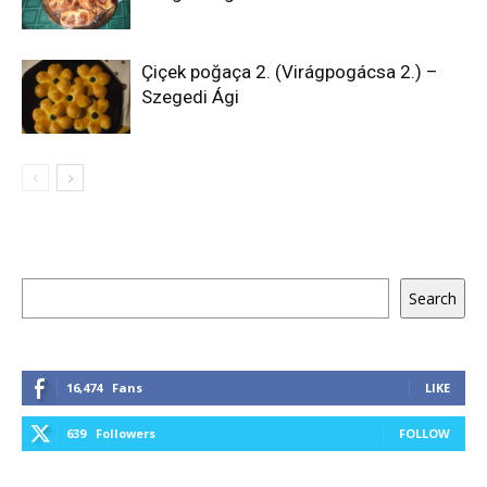
Çiçek poğaça 2. (Virágpogácsa 2.) –
Szegedi Ági
Keresés
Search
16,474
Fans
LIKE
639
Followers
FOLLOW