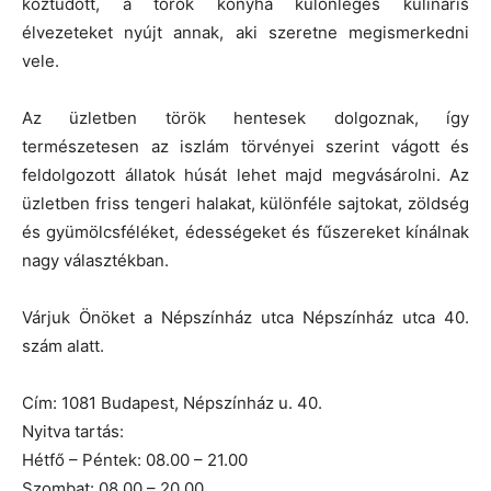
köztudott, a török konyha különleges kulináris
élvezeteket nyújt annak, aki szeretne megismerkedni
vele.
Az üzletben török hentesek dolgoznak, így
természetesen az iszlám törvényei szerint vágott és
feldolgozott állatok húsát lehet majd megvásárolni. Az
üzletben friss tengeri halakat, különféle sajtokat, zöldség
és gyümölcsféléket, édességeket és fűszereket kínálnak
nagy választékban.
Várjuk Önöket a Népszínház utca Népszínház utca 40.
szám alatt.
Cím: 1081 Budapest, Népszínház u. 40.
Nyitva tartás:
Hétfő – Péntek: 08.00 – 21.00
Szombat: 08.00 – 20.00