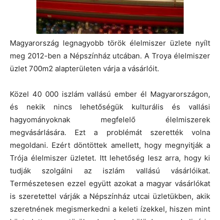
Magyarország legnagyobb török élelmiszer üzlete nyílt
meg 2012-ben a Népszínház utcában. A Troya élelmiszer
üzlet 700m2 alapterületen várja a vásárlóit.
Közel 40 000 iszlám vallású ember él Magyarországon,
és nekik nincs lehetőségük kulturális és vallási
hagyományoknak megfelelő élelmiszerek
megvásárlására. Ezt a problémát szerették volna
megoldani. Ezért döntöttek amellett, hogy megnyitják a
Trója élelmiszer üzletet. Itt lehetőség lesz arra, hogy ki
tudják szolgálni az iszlám vallású vásárlóikat.
Természetesen ezzel együtt azokat a magyar vásárlókat
is szeretettel várják a Népszínház utcai üzletükben, akik
szeretnének megismerkedni a keleti ízekkel, hiszen mint