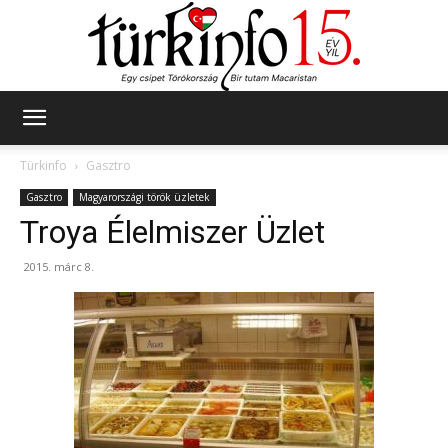
Türkinfo
Türkinfo
Gasztro
Gasztro
Magyarországi török üzletek
Troya Élelmiszer Üzlet
2015. márc 8.