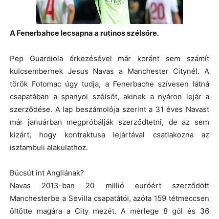
A Fenerbahce lecsapna a rutinos szélsőre.
Pep Guardiola érkezésével már koránt sem számít
kulcsembernek Jesus Navas a Manchester Citynél. A
török Fotomac úgy tudja, a Fenerbache szívesen látná
csapatában a spanyol szélsőt, akinek a nyáron lejár a
szerződése. A lap beszámolója szerint a 31 éves Navast
már januárban megpróbálják szerződtetni, de az sem
kizárt, hogy kontraktusa lejártával csatlakozna az
isztambuli alakulathoz.
Búcsút int Angliának?
Navas 2013-ban 20 millió euróért szerződött
Manchesterbe a Sevilla csapatától, azóta 159 tétmeccsen
öltötte magára a City mezét. A mérlege 8 gól és 36