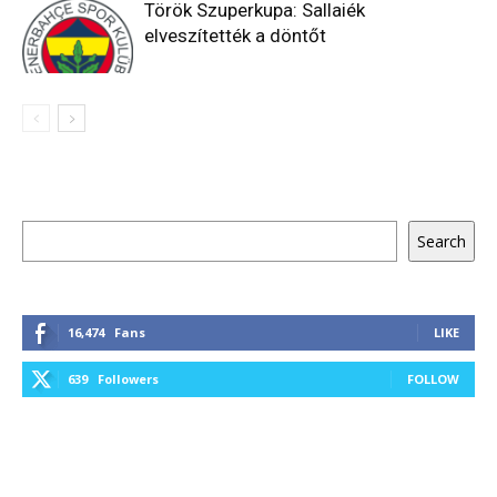
Török Szuperkupa: Sallaiék
elveszítették a döntőt
Keresés
Search
16,474
Fans
LIKE
639
Followers
FOLLOW