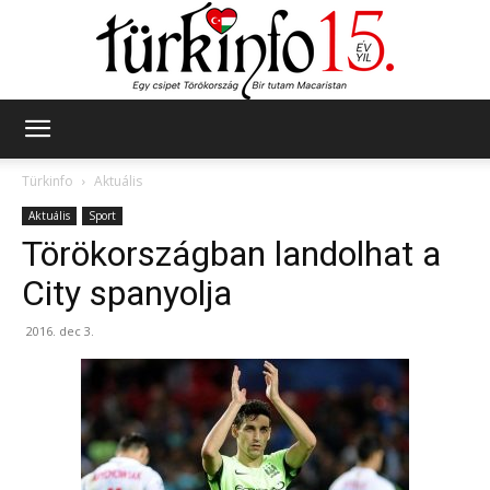
Türkinfo
Türkinfo
Aktuális
Aktuális
Sport
Törökországban landolhat a
City spanyolja
2016. dec 3.