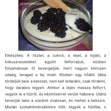
Elkészítés: A lisztet, a cukrot, a tejet, a tojást, a
kókuszreszeléket együtt felforraljuk, közben
folyamatosan (!) kevergetjük, mert nagyon könnyen
odaég, leragad a tej miatt. Közben egy hőálló tálba
tördeljük bele a kekszet, nem kell ledarálni, csak tördelni,
hogy darabos legyen. Amikor a tejes massza felforrt,
vegyük le a tűzről, és kézimixerrel verjük habosra. Utána
keverjük bele a szedret óvatosan, és mehet a kekszre.
Miután szobahőmérsékletre hűlt, tegyük a hűtőbe, s