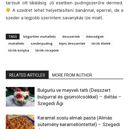
tartsuk ott tálalásig. Jó esetben pudingszerűre dermed.
A szedret lehet helyettesíteni banánnal, eperrel, de a
szeder a legjobb szerintem savanykás íze miatt.
TAGS
bögürtlen muhallebi
desszertek
édességek
muhallebi
szederpuding
tejes desszertek
török ételek
török konyha
török receptek
RELATED ARTICLES
MORE FROM AUTHOR
Bulgurlu ve meyveli tatlı (Desszert
bulgurral és gyümölcsökkel) – diétás –
Szegedi Ági
Karamel soslu elmalı pasta (Almás
sütemény karamellöntettel) – Szegedi