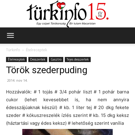
Türkinfo
Türkinfo
Ételreceptek
Ételreceptek
Desszertek
Gasztro
Tejes desszertek
Török szederpuding
2014. nov 14.
Hozzávalók: # 1 tojás # 3/4 pohár liszt # 1 pohár barna
cukor (lehet kevesebbet is, ha nem annyira
édesszájúaknak készül) # kb. 1 liter tej # 20 dkg fekete
szeder # kókuszreszelék ízlés szerint # kb. 15 dkg keksz
(háztartási vagy édes keksz) # lehetőség szerint vanília