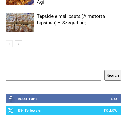
Ági
Tepside elmalı pasta (Almatorta
tepsiben) – Szegedi Ági
Keresés
Search
16,474
Fans
LIKE
639
Followers
FOLLOW