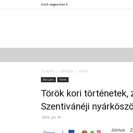
2026. augusztus 6.
Türkinfo
Aktuális
Hírek
Aktuális
Hírek
Török kori történetek
Szentivánéji nyárkösz
2026. jún 18.
Június 2