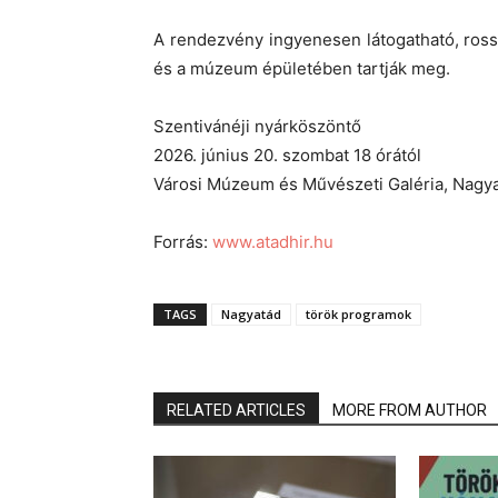
A rendezvény ingyenesen látogatható, ross
és a múzeum épületében tartják meg.
Szentivánéji nyárköszöntő
2026. június 20. szombat 18 órától
Városi Múzeum és Művészeti Galéria, Nagya
Forrás:
www.atadhir.hu
TAGS
Nagyatád
török programok
RELATED ARTICLES
MORE FROM AUTHOR