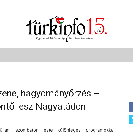
Türkinfo
Ke
, zene, hagyományőrzés –
öntő lesz Nagyatádon
0-án, szombaton este különleges programokkal