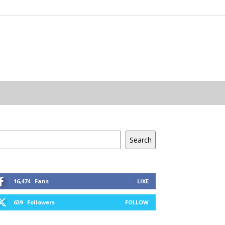
resés
Search
16,474
Fans
LIKE
639
Followers
FOLLOW