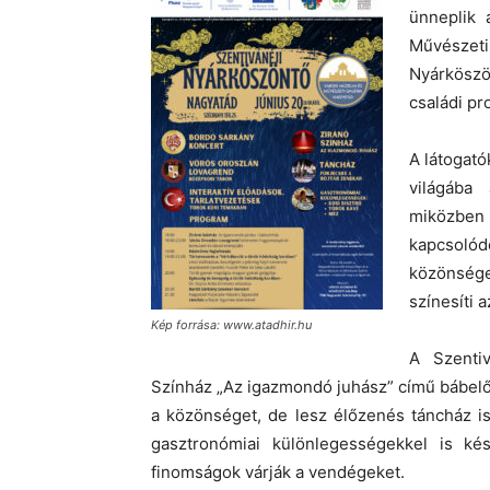
ünneplik 
Művészeti
Nyárköszön
családi p
A látogat
világába
miközben
kapcsolód
közönség
színesíti a
Kép forrása: www.atadhir.hu
A Szentiv
Színház „Az igazmondó juhász” című bábelőa
a közönséget, de lesz élőzenés táncház is
gasztronómiai különlegességekkel is k
finomságok várják a vendégeket.