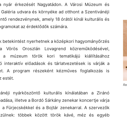
a nyár érkezését Nagyatádon. A Városi Múzeum és
 Galéria udvara és környéke ad otthont a Szentivánéji
tő rendezvénynek, amely 18 órától kínál kulturális és
rogramokat az érdeklődők számára.
ók betekintést nyerhetnek a középkori hagyományőrzés
 a Vörös Oroszlán Lovagrend közreműködésével,
 a múzeum török kori tematikájú kiállításához
ó interaktív előadások és tárlatvezetések is várják a
et. A program részeként kézműves foglalkozás is
z estét.
Re
ánéji nyárköszöntő kulturális kínálatában a Ziránó
dása, illetve a Bordó Sárkány zenekar koncertje várja
 a Fürjecskékkel és a Bojtár zenekarral. A szervezők
észülnek: többek között török kávé, méz és egyéb