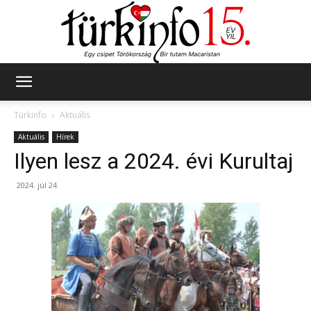
Türkinfo
Türkinfo
Aktuális
Aktuális
Hírek
Ilyen lesz a 2024. évi Kurultaj
2024. júl 24.