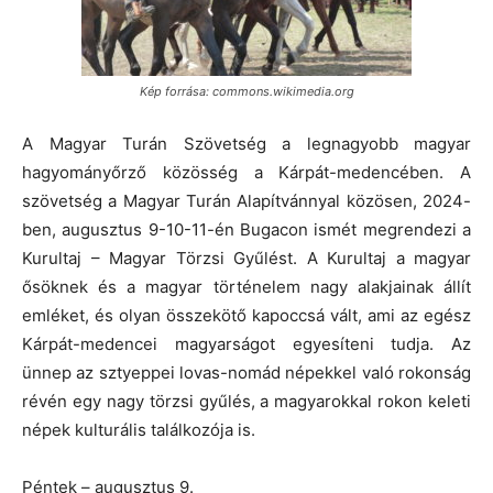
Kép forrása: commons.wikimedia.org
A Magyar Turán Szövetség a legnagyobb magyar
hagyományőrző közösség a Kárpát-medencében. A
szövetség a Magyar Turán Alapítvánnyal közösen, 2024-
ben, augusztus 9-10-11-én Bugacon ismét megrendezi a
Kurultaj – Magyar Törzsi Gyűlést. A Kurultaj a magyar
ősöknek és a magyar történelem nagy alakjainak állít
emléket, és olyan összekötő kapoccsá vált, ami az egész
Kárpát-medencei magyarságot egyesíteni tudja. Az
ünnep az sztyeppei lovas-nomád népekkel való rokonság
révén egy nagy törzsi gyűlés, a magyarokkal rokon keleti
népek kulturális találkozója is.
Péntek – augusztus 9.