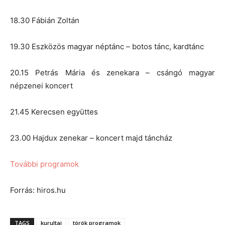
18.30 Fábián Zoltán
19.30 Eszközös magyar néptánc – botos tánc, kardtánc
20.15 Petrás Mária és zenekara – csángó magyar
népzenei koncert
21.45 Kerecsen együttes
23.00 Hajdux zenekar – koncert majd táncház
További programok
Forrás: hiros.hu
TAGS
kurultaj
török programok