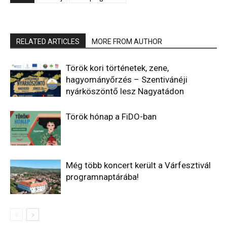
RELATED ARTICLES
MORE FROM AUTHOR
Török kori történetek, zene,
hagyományőrzés – Szentivánéji
nyárköszöntő lesz Nagyatádon
Török hónap a FiDO-ban
Még több koncert került a Várfesztivál
programnaptárába!