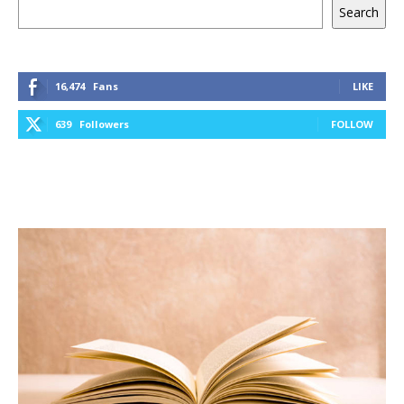
Keresés
Search
16,474
Fans
LIKE
639
Followers
FOLLOW