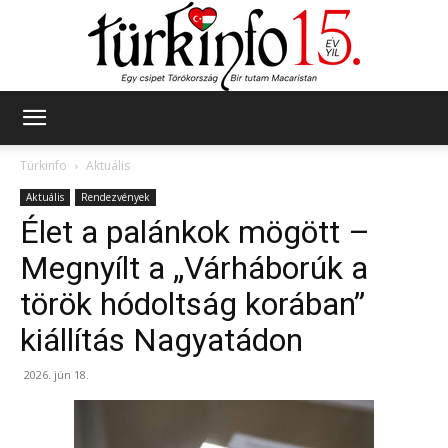
Türkinfo
Türkinfo
Aktuális
Aktuális
Rendezvények
Élet a palánkok mögött –
Megnyílt a „Várháborúk a
török hódoltság korában”
kiállítás Nagyatádon
2026. jún 18.