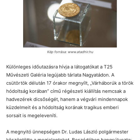
Kép forrása: www.atadhir.hu
Különleges időutazásra hívja a látogatókat a T25
Művészeti Galéria legújabb tárlata Nagyatádon. A
csütörtök délután 17 órakor megnyílt, „Várháborúk a török
hódoltság korában” című régészeti kiállítás nemcsak a
hadvezérek dicsőségét, hanem a végvári mindennapok
küzdelmeit és a hódoltság korának tragikus emberi
sorsait is megeleveníti.
A megnyitó ünnepségen Dr. Ludas László polgármester
köszöntötte a megjelenteket. Beszédében hangsúlyozta: