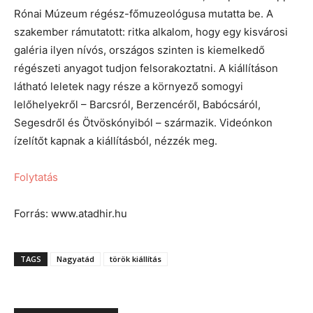
Rónai Múzeum régész-főmuzeológusa mutatta be. A
szakember rámutatott: ritka alkalom, hogy egy kisvárosi
galéria ilyen nívós, országos szinten is kiemelkedő
régészeti anyagot tudjon felsorakoztatni. A kiállításon
látható leletek nagy része a környező somogyi
lelőhelyekről – Barcsról, Berzencéről, Babócsáról,
Segesdről és Ötvöskónyiból – származik. Videónkon
ízelítőt kapnak a kiállításból, nézzék meg.
Folytatás
Forrás: www.atadhir.hu
TAGS
Nagyatád
török kiállítás