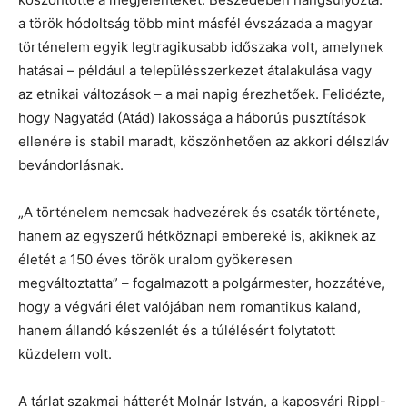
a török hódoltság több mint másfél évszázada a magyar
történelem egyik legtragikusabb időszaka volt, amelynek
hatásai – például a településszerkezet átalakulása vagy
az etnikai változások – a mai napig érezhetőek. Felidézte,
hogy Nagyatád (Atád) lakossága a háborús pusztítások
ellenére is stabil maradt, köszönhetően az akkori délszláv
bevándorlásnak.
„A történelem nemcsak hadvezérek és csaták története,
hanem az egyszerű hétköznapi embereké is, akiknek az
életét a 150 éves török uralom gyökeresen
megváltoztatta” – fogalmazott a polgármester, hozzátéve,
hogy a végvári élet valójában nem romantikus kaland,
hanem állandó készenlét és a túlélésért folytatott
küzdelem volt.
A tárlat szakmai hátterét Molnár István, a kaposvári Rippl-