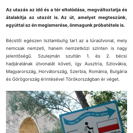
Az utazás az idő és a tér eltolódása, megváltoztatja és
átalakítja az utazót is. Az út, amelyet megteszünk,
egyúttal az én megismerése, önmagunk próbatétele is.
Bécstől egészen Isztambulig tart az a túraútvonal, mely
nemcsak nemzeti, hanem nemzetközi szinten is nagy
jelentőségű. Szulejmán szultán 1. és 2. bécsi
hadjáratának útvonalát követi, így Ausztria, Szlovákia,
Magyarország, Horvátország, Szerbia, Románia, Bulgária
és Görögország érintésével Törökországban ér véget.