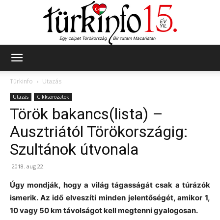
Türkinfo
Türkinfo
Utazás
Utazás
Cikksorozatok
Török bakancs(lista) –
Ausztriától Törökországig:
Szultánok útvonala
2018. aug 22.
Úgy mondják, hogy a világ tágasságát csak a túrázók
ismerik. Az idő elveszíti minden jelentőségét, amikor 1,
10 vagy 50 km távolságot kell megtenni gyalogosan.