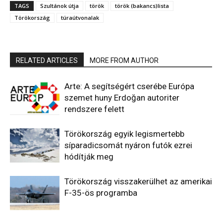
TAGS
Szultánok útja
török
török (bakancs)lista
Törökország
túraútvonalak
RELATED ARTICLES
MORE FROM AUTHOR
Arte: A segítségért cserébe Európa
szemet huny Erdoğan autoriter
rendszere felett
Törökország egyik legismertebb
síparadicsomát nyáron futók ezrei
hódítják meg
Törökország visszakerülhet az amerikai
F-35-ös programba