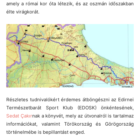
amely a római kor óta létezik, és az oszmán időszakban
élte virágkorát.
Részletes tudnivalókért érdemes átböngészni az Edirnei
Természetbarát Sport Klub (EDOSK) önkéntesének,
Sedat Çakır
nak a könyvét, mely az útvonalról is tartalmaz
információkat, valamint Törökország és Görögország
történelmébe is bepillantást enged.