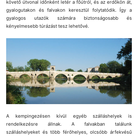
követő útvonal időnként letér a főútról, és az erdőkön át,
gyalogutakon és falvakon keresztül folytatódik. Így a
gyalogos utazók számára biztonságosabb és
kényelmesebb túrázást tesz lehetővé.
A kempingezésen kívül egyéb szálláshelyek is
rendelkezésre állnak. A falvakban találunk
szálláshelyeket és több férőhelyes, olcsóbb árfekvésű