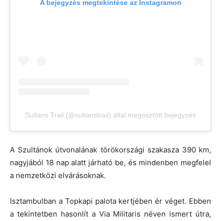
A bejegyzés megtekintése az Instagramon
Sultans Trail (@sultanstrail) által megosztott bejegyzés
A Szultánok útvonalának törökországi szakasza 390 km,
nagyjából 18 nap alatt járható be, és mindenben megfelel
a nemzetközi elvárásoknak.
Isztambulban a Topkapi palota kertjében ér véget. Ebben
a tekintetben hasonlít a Via Militaris néven ismert útra,