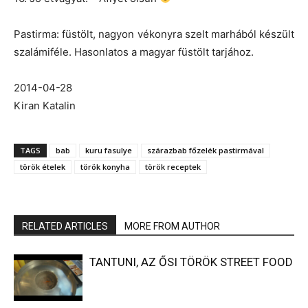
Pastirma: füstölt, nagyon vékonyra szelt marhából készült
szalámiféle. Hasonlatos a magyar füstölt tarjához.
2014-04-28
Kiran Katalin
TAGS
bab
kuru fasulye
szárazbab főzelék pastirmával
török ételek
török konyha
török receptek
RELATED ARTICLES
MORE FROM AUTHOR
TANTUNI, AZ ŐSI TÖRÖK STREET FOOD