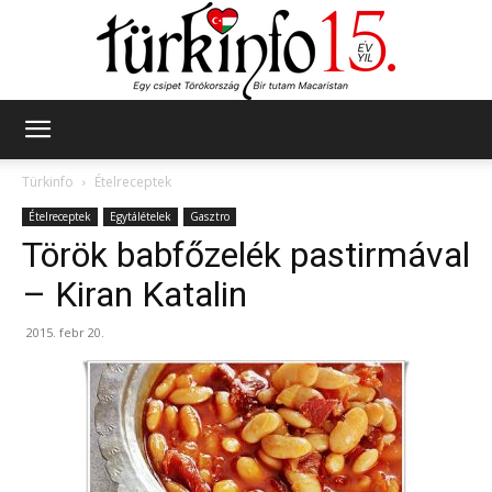
Türkinfo
Türkinfo
Ételreceptek
Ételreceptek
Egytálételek
Gasztro
Török babfőzelék pastirmával
– Kiran Katalin
2015. febr 20.