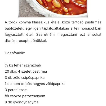
A török konyha klasszikus ételei közé tartozó pastirmás
babfőzelék, egy igen tápláló,általában a téli hónapokban
fogyasztott étel. Szeretném megosztani ezt a sokat
dicsért receptet önökkel.
Hozzávalók:
½ kg fehér szárazbab
20 dkg, 4 szelet pastirma
3 db zöld csípőspaprika
1 db nem csípős hegyes zöldpaprika
3 paradicsom
fél csokor petrezselyem
8 db gyöngyhagyma