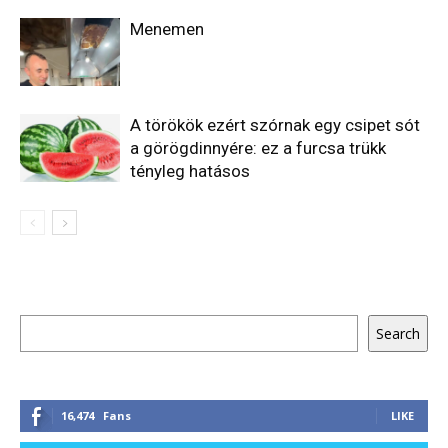
Menemen
A törökök ezért szórnak egy csipet sót
a görögdinnyére: ez a furcsa trükk
tényleg hatásos
Keresés
Search
16,474
Fans
LIKE