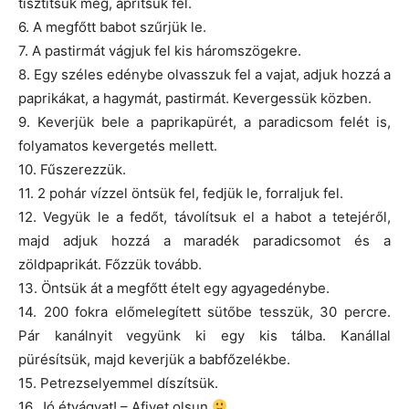
tisztítsuk meg, aprítsuk fel.
6. A megfőtt babot szűrjük le.
7. A pastirmát vágjuk fel kis háromszögekre.
8. Egy széles edénybe olvasszuk fel a vajat, adjuk hozzá a
paprikákat, a hagymát, pastirmát. Kevergessük közben.
9. Keverjük bele a paprikapürét, a paradicsom felét is,
folyamatos kevergetés mellett.
10. Fűszerezzük.
11. 2 pohár vízzel öntsük fel, fedjük le, forraljuk fel.
12. Vegyük le a fedőt, távolítsuk el a habot a tetejéről,
majd adjuk hozzá a maradék paradicsomot és a
zöldpaprikát. Főzzük tovább.
13. Öntsük át a megfőtt ételt egy agyagedénybe.
14. 200 fokra előmelegített sütőbe tesszük, 30 percre.
Pár kanálnyit vegyünk ki egy kis tálba. Kanállal
pürésítsük, majd keverjük a babfőzelékbe.
15. Petrezselyemmel díszítsük.
16. Jó étvágyat! – Afiyet olsun