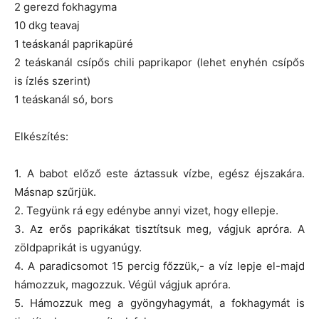
2 gerezd fokhagyma
10 dkg teavaj
1 teáskanál paprikapüré
2 teáskanál csípős chili paprikapor (lehet enyhén csípős
is ízlés szerint)
1 teáskanál só, bors
Elkészítés:
1. A babot előző este áztassuk vízbe, egész éjszakára.
Másnap szűrjük.
2. Tegyünk rá egy edénybe annyi vizet, hogy ellepje.
3. Az erős paprikákat tisztítsuk meg, vágjuk apróra. A
zöldpaprikát is ugyanúgy.
4. A paradicsomot 15 percig főzzük,- a víz lepje el-majd
hámozzuk, magozzuk. Végül vágjuk apróra.
5. Hámozzuk meg a gyöngyhagymát, a fokhagymát is