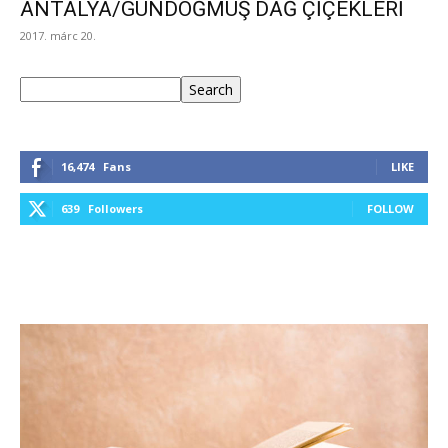
ANTALYA/GÜNDOĞMUŞ DAĞ ÇİÇEKLERİ
2017. márc 20.
Keresés
Search
16,474
Fans
LIKE
639
Followers
FOLLOW