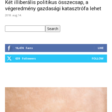
Két illiberális politikus összecsap, a
végeredmény gazdasági katasztrófa lehet
2018. aug 14.
Keresés
Search
16,474
Fans
LIKE
639
Followers
FOLLOW