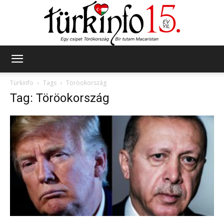
Türkinfo
Türkinfo
Tags
Töröokország
Tag: Töröokország