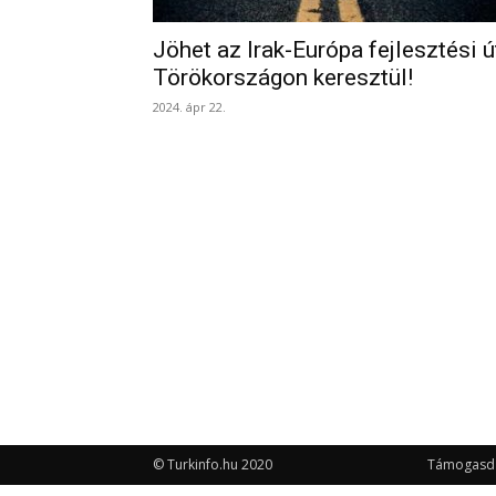
Jöhet az Irak-Európa fejlesztési ú
Törökországon keresztül!
2024. ápr 22.
© Turkinfo.hu 2020
Támogasd a