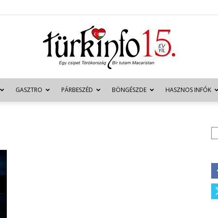
GASZTRO
PÁRBESZÉD
BÖNGÉSZDE
HASZNOS INFÓK
Türkinfo
K