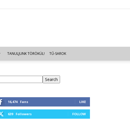
TANULJUNK TÖRÖKÜL!
TŰ-SAROK
eresés
Search
16,474
Fans
LIKE
639
Followers
FOLLOW