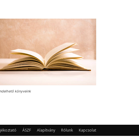
ndelhető könyveink
jékoztató
ÁSZF
Alapítvány
Rólunk
Kapcsolat