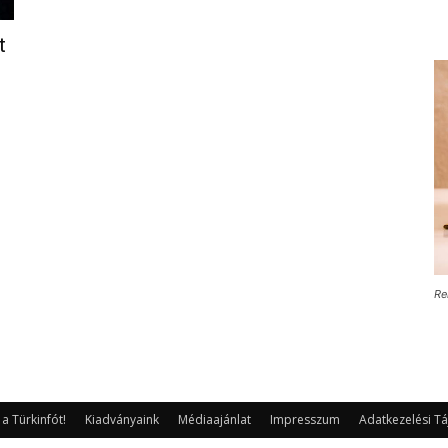
t
Re
 Türkinfót!
Kiadványaink
Médiaajánlat
Impresszum
Adatkezelési Tá