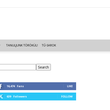
TANULJUNK TÖRÖKÜL!
TŰ-SAROK
eresés
Search
16,474
Fans
LIKE
639
Followers
FOLLOW