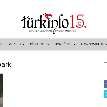
GASZTRO
PÁRBESZÉD
BÖNGÉSZDE
HASZNOS INFÓK
Türkinfo
park
K