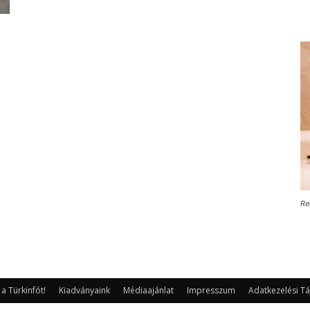
Re
 Türkinfót!
Kiadványaink
Médiaajánlat
Impresszum
Adatkezelési Tá