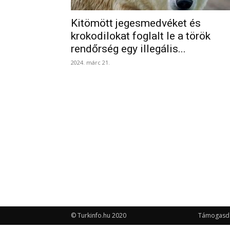
Kitömött jegesmedvéket és
krokodilokat foglalt le a török
rendőrség egy illegális...
2024. márc 21.
© Turkinfo.hu 2020
Támogasd a