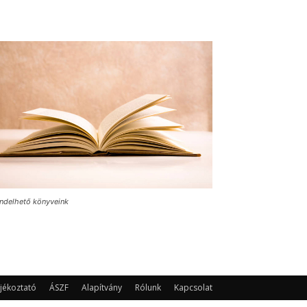
ndelhető könyveink
jékoztató
ÁSZF
Alapítvány
Rólunk
Kapcsolat