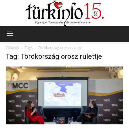
Türkinfo
Türkinfo
Tags
Törökország orosz rulettje
Tag: Törökország orosz rulettje