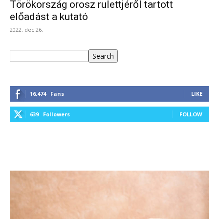
Törökország orosz rulettjéről tartott
előadást a kutató
2022. dec 26.
Keresés
Search
16,474
Fans
LIKE
639
Followers
FOLLOW