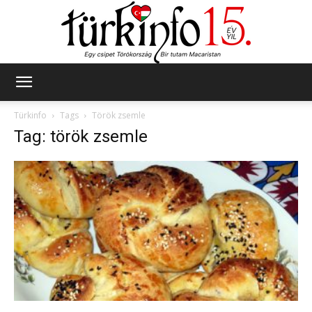
Türkinfo
Türkinfo
Tags
Török zsemle
Tag: török zsemle