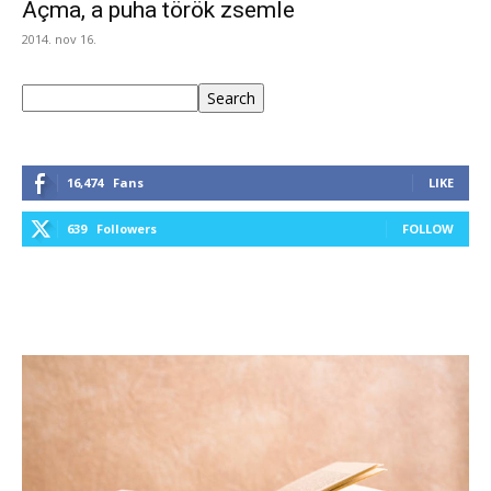
Açma, a puha török zsemle
2014. nov 16.
Keresés
Search
16,474
Fans
LIKE
639
Followers
FOLLOW