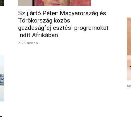
Szijjártó Péter: Magyarország és
Törökország közös
gazdaságfejlesztési programokat
indít Afrikában
2022. márc 4.
Re
-