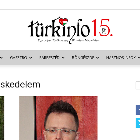
GASZTRO
PÁRBESZÉD
BÖNGÉSZDE
HASZNOS INFÓK
Türkinfo
eskedelem
K