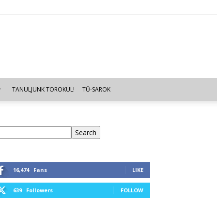
TANULJUNK TÖRÖKÜL!
TŰ-SAROK
eresés
Search
16,474
Fans
LIKE
639
Followers
FOLLOW