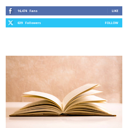
16,474
Fans
LIKE
639
Followers
FOLLOW