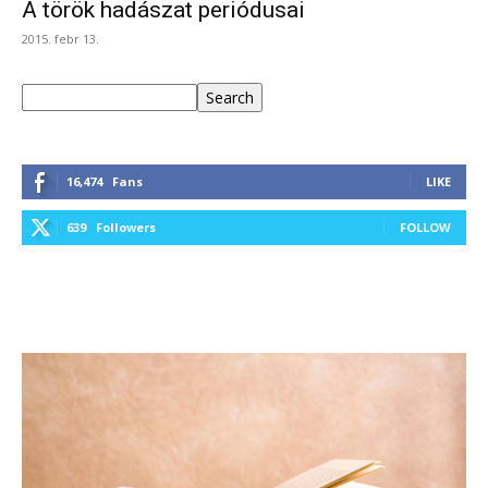
A török hadászat periódusai
2015. febr 13.
Keresés
Search
16,474
Fans
LIKE
639
Followers
FOLLOW