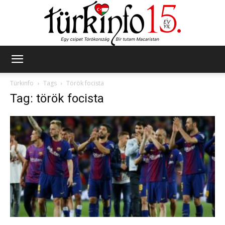
Türkinfo
Türkinfo
Tags
Török focista
Tag: török focista