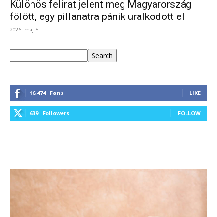
Különös felirat jelent meg Magyarország
fölött, egy pillanatra pánik uralkodott el
2026. máj 5.
Keresés
Search
16,474
Fans
LIKE
639
Followers
FOLLOW