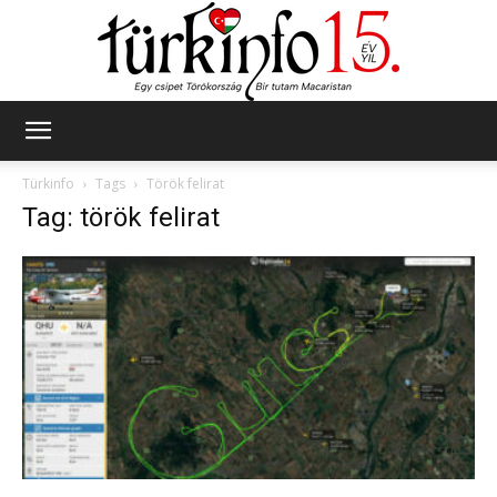
Türkinfo
Türkinfo
Tags
Török felirat
Tag: török felirat