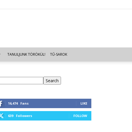
TANULJUNK TÖRÖKÜL!
TŰ-SAROK
eresés
Search
16,474
Fans
LIKE
639
Followers
FOLLOW