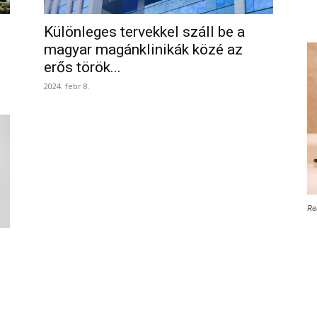
Különleges tervekkel száll be a
magyar magánklinikák közé az
erős török...
2024. febr 8.
Re