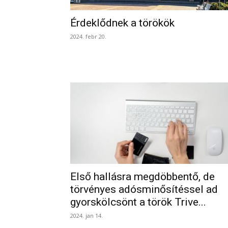
Érdeklődnek a törökök
2024. febr 20.
Első hallásra megdöbbentő, de
törvényes adósminősítéssel ad
gyorskölcsönt a török Trive...
2024. jan 14.