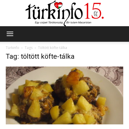
Türkinfo
Türkinfo
Tags
Töltött köfte-tálka
Tag: töltött köfte-tálka