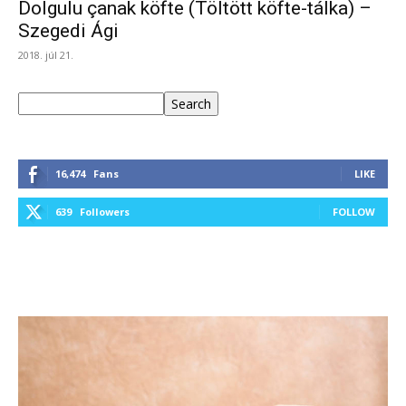
Dolgulu çanak köfte (Töltött köfte-tálka) –
Szegedi Ági
2018. júl 21.
Keresés
Search
16,474
Fans
LIKE
639
Followers
FOLLOW