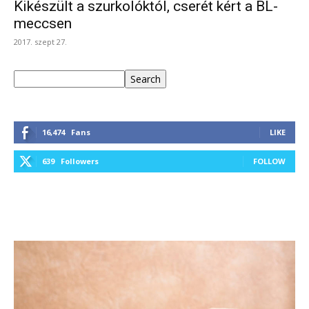
Kikészült a szurkolóktól, cserét kért a BL-
meccsen
2017. szept 27.
Keresés
Search
16,474
Fans
LIKE
639
Followers
FOLLOW