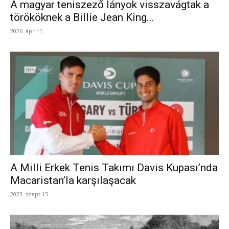
A magyar teniszező lányok visszavágtak a
törököknek a Billie Jean King...
2026. ápr 11.
A Milli Erkek Tenis Takımı Davis Kupası’nda
Macaristan’la karşılaşacak
2023. szept 15.