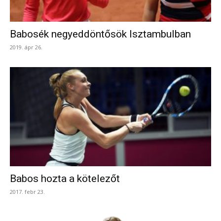
Babosék negyeddöntősök Isztambulban
2019. ápr 26.
Babos hozta a kötelezőt
2017. febr 23.