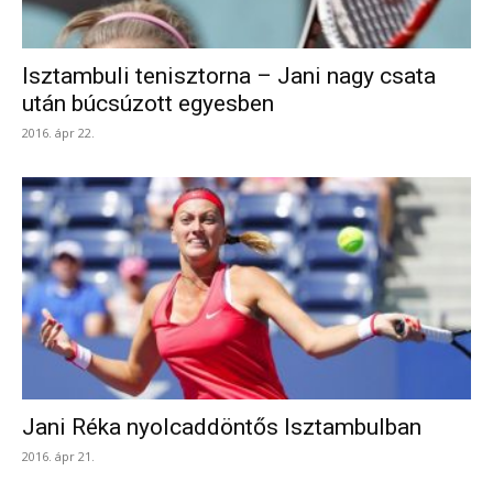
Isztambuli tenisztorna – Jani nagy csata
után búcsúzott egyesben
2016. ápr 22.
Jani Réka nyolcaddöntős Isztambulban
2016. ápr 21.