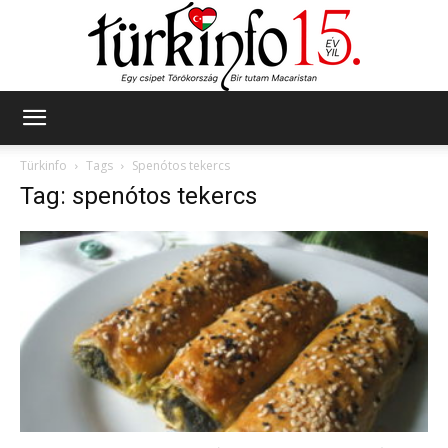
Türkinfo
Türkinfo
Tags
Spenótos tekercs
Tag: spenótos tekercs