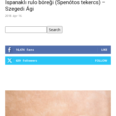
Ispanaklı rulo böreği (Spenótos tekercs) –
Szegedi Ági
2018. ápr 16.
Keresés
Search
16,474
Fans
LIKE
639
Followers
FOLLOW