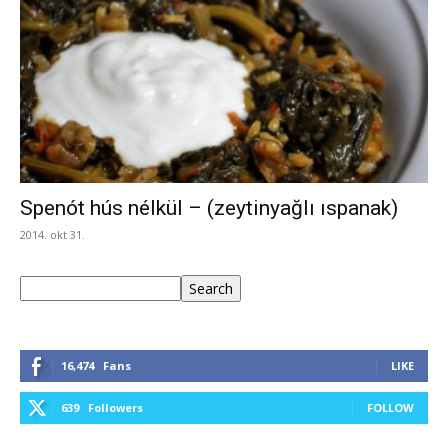
Spenót hús nélkül – (zeytinyağlı ıspanak)
2014. okt 31.
Keresés
Search
16,474
Fans
LIKE
639
Followers
FOLLOW