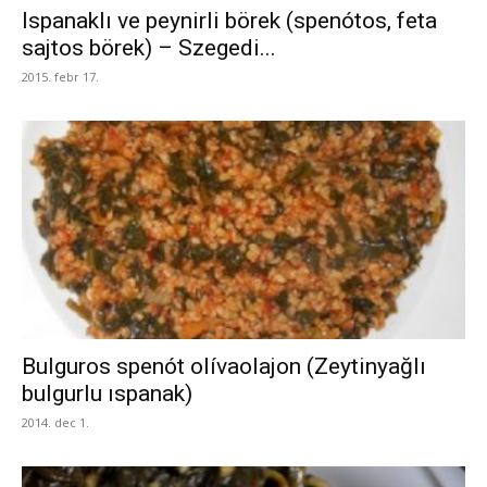
Ispanaklı ve peynirli börek (spenótos, feta
sajtos börek) – Szegedi...
2015. febr 17.
Bulguros spenót olívaolajon (Zeytinyağlı
bulgurlu ıspanak)
2014. dec 1.