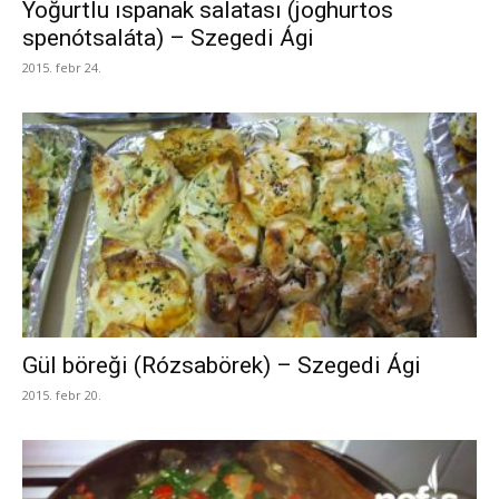
Yoğurtlu ıspanak salatası (joghurtos
spenótsaláta) – Szegedi Ági
2015. febr 24.
Gül böreği (Rózsabörek) – Szegedi Ági
2015. febr 20.