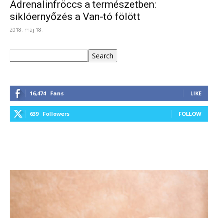
Adrenalinfröccs a természetben:
siklóernyőzés a Van-tó fölött
2018. máj 18.
Keresés
Search
16,474
Fans
LIKE
639
Followers
FOLLOW