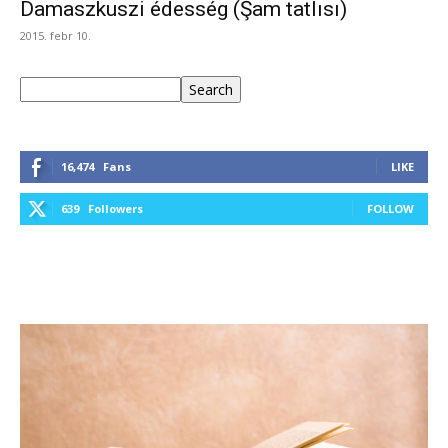
Damaszkuszi édesség (Şam tatlısı)
2015. febr 10.
Keresés
Search
16,474
Fans
LIKE
639
Followers
FOLLOW