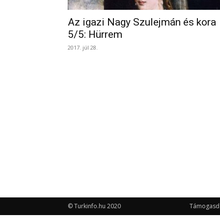
Az igazi Nagy Szulejmán és kora
5/5: Hürrem
2017. júl 28.
© Turkinfo.hu 2020
Támogasd a