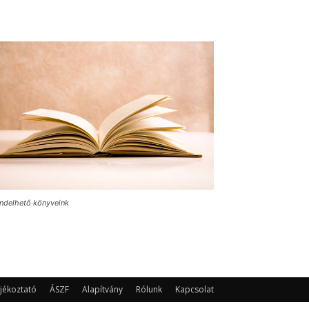
ndelhető könyveink
jékoztató
ÁSZF
Alapítvány
Rólunk
Kapcsolat