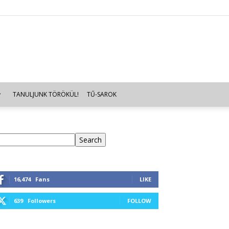
TANULJUNK TÖRÖKÜL!
TŰ-SAROK
eresés
Search
16,474
Fans
LIKE
639
Followers
FOLLOW