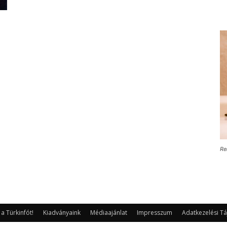
Re
 Türkinfót!
Kiadványaink
Médiaajánlat
Impresszum
Adatkezelési Tá