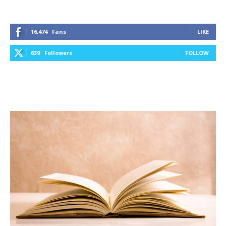
16,474
Fans
LIKE
639
Followers
FOLLOW