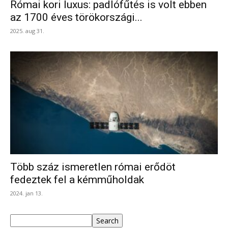
Római kori luxus: padlófűtés is volt ebben
az 1700 éves törökországi...
2025. aug 31.
Több száz ismeretlen római erődöt
fedeztek fel a kémműholdak
2024. jan 13.
Keresés
Search