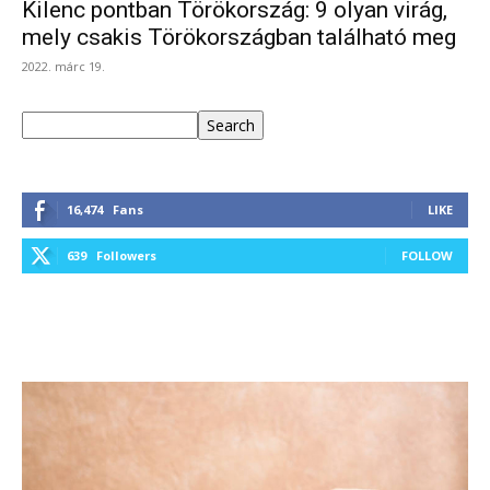
Kilenc pontban Törökország: 9 olyan virág,
mely csakis Törökországban található meg
2022. márc 19.
Keresés
Search
16,474
Fans
LIKE
639
Followers
FOLLOW